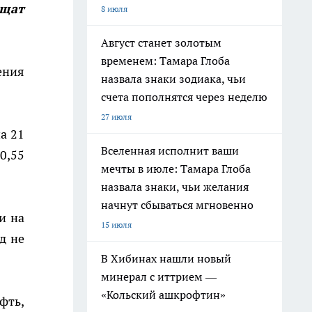
щат
8 июля
Август станет золотым
временем: Тамара Глоба
ения
назвала знаки зодиака, чьи
счета пополнятся через неделю
27 июля
а 21
Вселенная исполнит ваши
0,55
мечты в июле: Тамара Глоба
назвала знаки, чьи желания
начнут сбываться мгновенно
и на
15 июля
д не
В Хибинах нашли новый
минерал с иттрием —
«Кольский ашкрофтин»
фть,