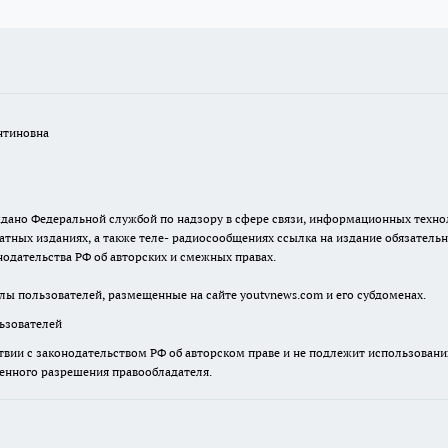
нтиновна
. выдано Федеральной службой по надзору в сфере связи, информационных тех
атных изданиях, а также теле- радиосообщениях ссылка на издание обязатель
одательства РФ об авторских и смежных правах.
лы пользователей, размещенные на сайте youtvnews.com и его субдоменах.
зователей
твии с законодательством РФ об авторском праве и не подлежит использовани
менного разрешения правообладателя.