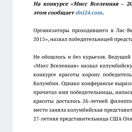
На конкурсе «Мисс Вселенная – 2
этом сообщает
dni24.com
.
Организаторы проходившего в Лас-Ве
2015», назвал победительницей предс
Не обошлось и без курьезов. Ведущий
«Мисс Вселенная» назвал колумбийску
конкурсе красоты корону победител
Колумбии. Однако конферансье вырази
прочитал имя победительницы, написан
красоты досталось 26-летней филипп
место заняла колумбийская представите
27-летняя представительница США Ол