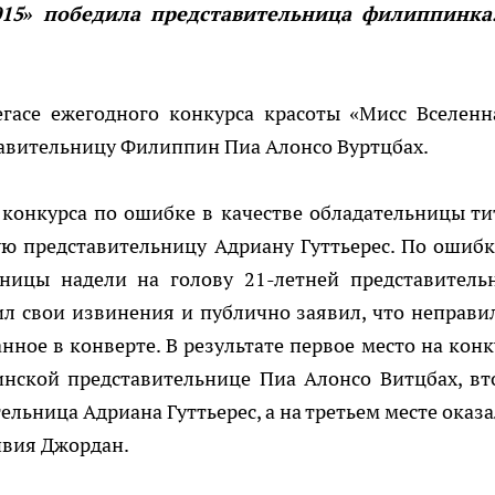
015» победила представительница филиппинка
гасе ежегодного конкурса красоты «Мисс Вселенн
тавительницу Филиппин Пиа Алонсо Вуртцбах.
 конкурса по ошибке в качестве обладательницы ти
ю представительницу Адриану Гуттьерес. По ошибк
ьницы надели на голову 21-летней представитель
л свои извинения и публично заявил, что неправи
ное в конверте. В результате первое место на конк
инской представительнице Пиа Алонсо Витцбах, вт
льница Адриана Гуттьерес, а на третьем месте оказа
ивия Джордан.