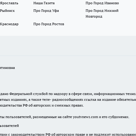
 Ярославль
Наша Газета
Про Город Иваново
 Рыбинск
Про Город Уфа
Про Город Нижний
Новгород
 Краснодар
Про Город Ростов
нтиновна
. выдано Федеральной службой по надзору в сфере связи, информационных тех
атных изданиях, а также теле- радиосообщениях ссылка на издание обязатель
одательства РФ об авторских и смежных правах.
лы пользователей, размещенные на сайте youtvnews.com и его субдоменах.
зователей
твии с законодательством РФ об авторском праве и не подлежит использовани