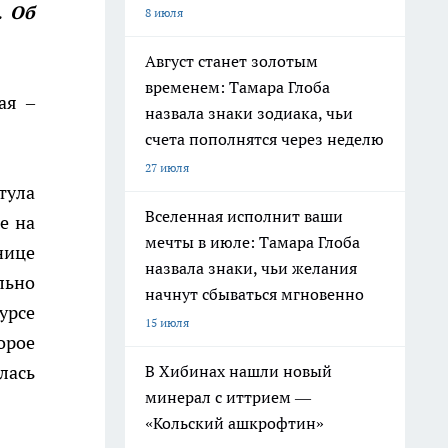
. Об
8 июля
Август станет золотым
временем: Тамара Глоба
ая –
назвала знаки зодиака, чьи
счета пополнятся через неделю
27 июля
тула
Вселенная исполнит ваши
е на
мечты в июле: Тамара Глоба
нице
назвала знаки, чьи желания
льно
начнут сбываться мгновенно
урсе
15 июля
орое
лась
В Хибинах нашли новый
минерал с иттрием —
«Кольский ашкрофтин»