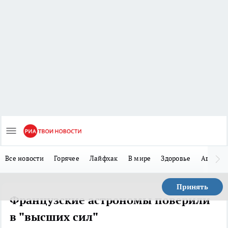
Все новости
Горячее
Лайфхак
В мире
Здоровье
Авто
Принять
Французские астрономы поверили
в "высших сил"