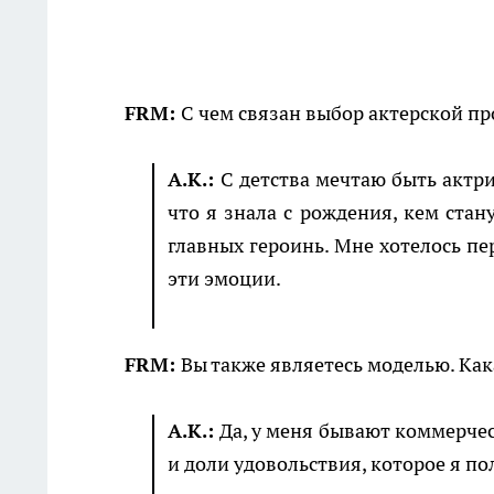
FRM:
С чем связан выбор актерской п
А.К.:
С детства мечтаю быть актри
что я знала с рождения, кем стан
главных героинь. Мне хотелось пе
эти эмоции.
FRM:
Вы также являетесь моделью. Ка
А.К.:
Да, у меня бывают коммерчес
и доли удовольствия, которое я по