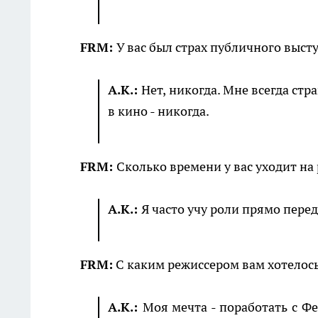
FRM:
У вас был страх публичного выс
А.К.:
Нет, никогда. Мне всегда ст
в кино - никогда.
FRM:
Сколько времени у вас уходит на
А.К.:
Я часто учу роли прямо пере
FRM:
С каким режиссером вам хотелось
А.К.:
Моя мечта - поработать с Ф