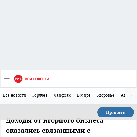
Все новости
Горячее
Лайфхак
В мире
Здоровье
Авто
Принять
Доходы от игорного бизнеса
оказались связанными с