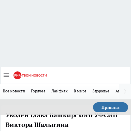
Все новости
Горячее
Лайфхак
В мире
Здоровье
Авто
Принять
Уволен глава Башкирского УФСИН
Виктора Шалыгина