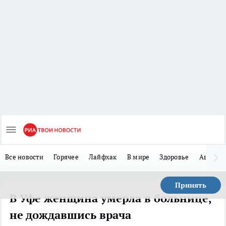
Все новости
Горячее
Лайфхак
В мире
Здоровье
Авто
Принять
В Уфе женщина умерла в больнице,
не дождавшись врача