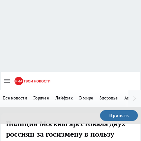
Все новости
Горячее
Лайфхак
В мире
Здоровье
Авто
Принять
Полиция Москвы арестовала двух
россиян за госизмену в пользу