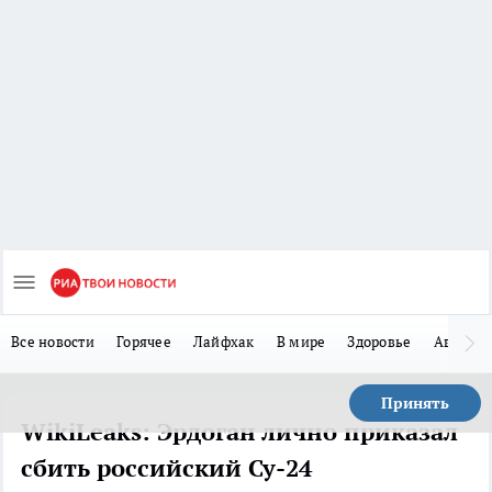
Все новости
Горячее
Лайфхак
В мире
Здоровье
Авто
Принять
WikiLeaks: Эрдоган лично приказал
сбить российский Су-24