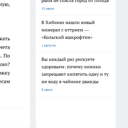
рыба не спасла город от голода
ную,
15 июля
В Хибинах нашли новый
минерал с иттрием —
«Кольский ашкрофтин»
жать
1 августа
чета
. По
Вы каждый раз рискуете
жно?
здоровьем: почему химики
ржку
запрещают кипятить одну и ту
есам
же воду в чайнике дважды
8 июля