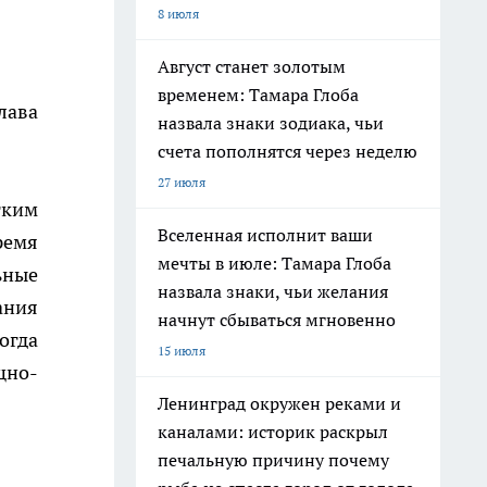
8 июля
Август станет золотым
временем: Тамара Глоба
лава
назвала знаки зодиака, чьи
счета пополнятся через неделю
27 июля
тким
Вселенная исполнит ваши
ремя
мечты в июле: Тамара Глоба
ьные
назвала знаки, чьи желания
ания
начнут сбываться мгновенно
огда
15 июля
щно-
Ленинград окружен реками и
каналами: историк раскрыл
печальную причину почему