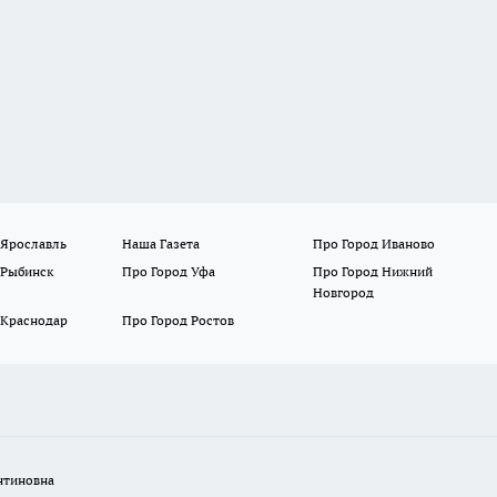
 Ярославль
Наша Газета
Про Город Иваново
 Рыбинск
Про Город Уфа
Про Город Нижний
Новгород
 Краснодар
Про Город Ростов
нтиновна