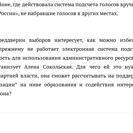
йоне, где действовала система подсчета голосов вруч
оссии», не набравшие голосов в других местах.
реддверии выборов интересует, как можно избе
прежнему не работает электронная система подс
ость для использования административного ресурса
ганизует Алена Сокольская. Для чего ей это ну
артией власти, она сможет рассчитывать на подде
изации” на ниве образования и содействия интер
йона?