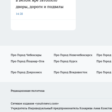
в Белом Яре затопило
дворы, дороги и подвалы
14:28
Про Город Чебоксары
Про Город Новочебоксарск
Про Город
Про Город Йошкар-Ола
Про Город Курск
Про Город
Про Город Дзержинск
Про Город Владивосток
Про Город
Редакционная политика
Сетевое издание
«youtvnews.com»
Учредитель Индивидуальный предприниматель Кокарева Анна Конста