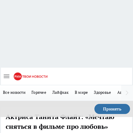
Все новости
Горячее
Лайфхак
В мире
Здоровье
Авто
Принять
Актриса Танита Флайт: «Мечтаю
сняться в фильме про любовь»