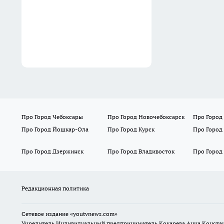
схеме: обрезаю ветки по
Мичурину и собираю ягоды
вёдрами
Вчера
Про Город Чебоксары
Про Город Новочебоксарск
Про Город
Про Город Йошкар-Ола
Про Город Курск
Про Город
Про Город Дзержинск
Про Город Владивосток
Про Город
Редакционная политика
Сетевое издание
«youtvnews.com»
Учредитель Индивидуальный предприниматель Кокарева Анна Конста