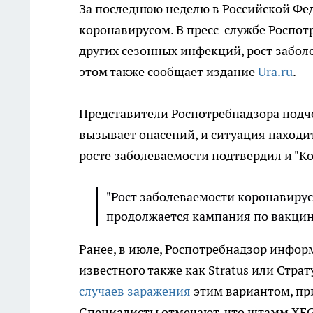
За последнюю неделю в Российской Фед
коронавирусом. В пресс-службе Роспот
других сезонных инфекций, рост забол
этом также сообщает издание
Ura.ru
.
Представители Роспотребнадзора подче
вызывает опасений, и ситуация наход
росте заболеваемости подтвердил и "К
"Рост заболеваемости коронавирус
продолжается кампания по вакцина
Ранее, в июле, Роспотребнадзор инфо
известного также как Stratus или Стра
случаев заражения
этим вариантом, пр
Специалисты отмечают, что штамм XFG