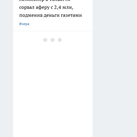
сорвал аферу с 2,4 млн,
подменив деньги газетами
Вчера
Пасынок Армена
Джигарханяна вернулся из
США и появился на выставке
в Москве
Вчера
Очереди на КПП Украины
выросли на 50%: на выезд
ждут 7,7 тысячи фур
Вчера
Секрет богатого урожая
смородины кроется в одной