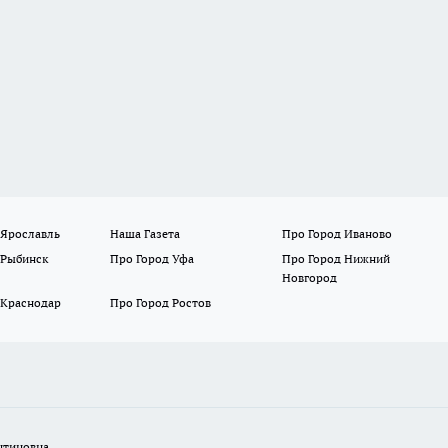
 Ярославль
Наша Газета
Про Город Иваново
 Рыбинск
Про Город Уфа
Про Город Нижний
Новгород
 Краснодар
Про Город Ростов
нтиновна