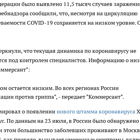
ерации было выявлено 11,5 тысяч случаев заражени
ребнадзора сообщили, что, несмотря на циркуляцию
еваемости COVID-19 сохраняется на низком уровне. 
ркнули, что текущая динамика по коронавирусу не
ится под контролем специалистов. Информацию о ни
оммерсант":
ом остается низким. Во всех регионах России
ции против гриппа", - передает "Коммерсант".
рмировал о появлении
нового штамма коронавируса
X
тус. По данным на 23 июля, в России было обнаружен
и этом большинство заболевших проживают в Москв
, как правило, вызывает умеренные симптомы, вклю