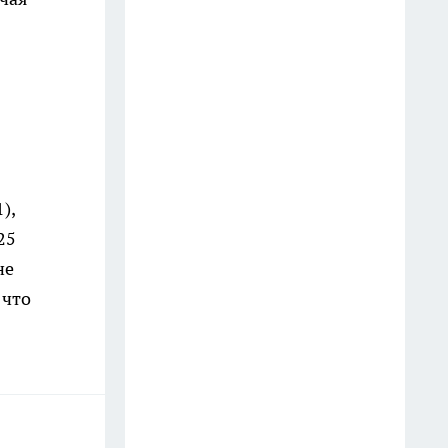
15 июля
Судью из Югры лишили
полномочий после выявленной
фальсификации протокола
10 июля
Финансовый прорыв в
),
середине июля: Тамара Глоба
назвала знаки зодиака,
25
которые получат крупный
не
денежный куш
 что
17 июля