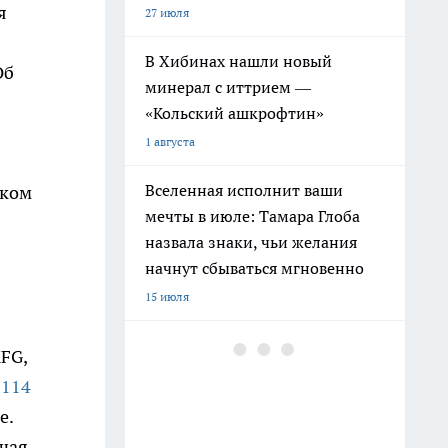
я
27 июля
В Хибинах нашли новый
Об
минерал с иттрием —
«Кольский ашкрофтин»
1 августа
Вселенная исполнит ваши
зком
мечты в июле: Тамара Глоба
назвала знаки, чьи желания
начнут сбываться мгновенно
15 июля
Ленинград окружен реками и
FG,
каналами: историк раскрыл
о
114
печальную причину почему
е.
рыба не спасла город от голода
чая