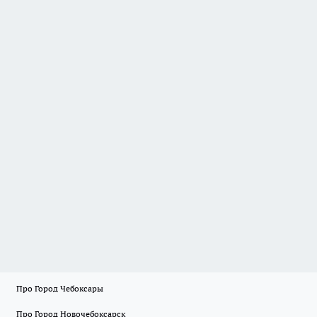
Про Город Чебоксары
Про Город Новочебоксарск