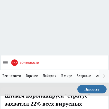
Все новости
Горячее
Лайфхак
В мире
Здоровье
Авто
Принять
Штамм коронавируса "стратус"
захватил 22% всех вирусных