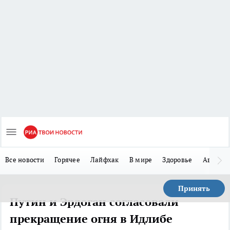
Все новости
Горячее
Лайфхак
В мире
Здоровье
Авто
Принять
Путин и Эрдоган согласовали
прекращение огня в Идлибе