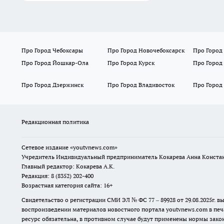
Про Город Чебоксары
Про Город Новочебоксарск
Про Город
Про Город Йошкар-Ола
Про Город Курск
Про Город
Про Город Дзержинск
Про Город Владивосток
Про Город
Редакционная политика
Сетевое издание
«youtvnews.com»
Учредитель Индивидуальный предприниматель Кокарева Анна Конста
Главный редактор: Кокарева А.К.
Редакция: 8 (8352) 202-400
Возрастная категория сайта: 16+
Свидетельство о регистрации СМИ ЭЛ № ФС 77 – 89928 от 29.08.2025г
воспроизведении материалов новостного портала youtvnews.com в печ
ресурс обязательна, в противном случае будут применены нормы закон