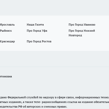
 Ярославль
Наша Газета
Про Город Иваново
 Рыбинск
Про Город Уфа
Про Город Нижний
Новгород
 Краснодар
Про Город Ростов
нтиновна
. выдано Федеральной службой по надзору в сфере связи, информационных тех
атных изданиях, а также теле- радиосообщениях ссылка на издание обязатель
одательства РФ об авторских и смежных правах.