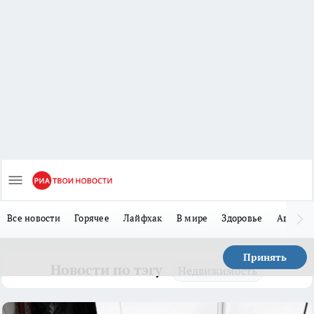
Все новости
Горячее
Лайфхак
В мире
Здоровье
Авто
Принять
Новости по тэгу
Недвижимость