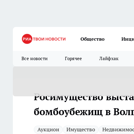
Общество
Инц
Все новости
Горячее
Лайфхак
Росимущество выста
бомбоубежищ в Волго
Аукцион
Имущество
Недвижимос