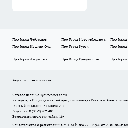
Про Город Чебоксары
Про Город Новочебоксарск
Про Город
Про Город Йошкар-Ола
Про Город Курск
Про Город
Про Город Дзержинск
Про Город Владивосток
Про Город
Редакционная политика
Сетевое издание
«youtvnews.com»
Учредитель Индивидуальный предприниматель Кокарева Анна Конста
Главный редактор: Кокарева А.К.
Редакция: 8 (8352) 202-400
Возрастная категория сайта: 16+
Свидетельство о регистрации СМИ ЭЛ № ФС 77 – 89928 от 29.08.2025г