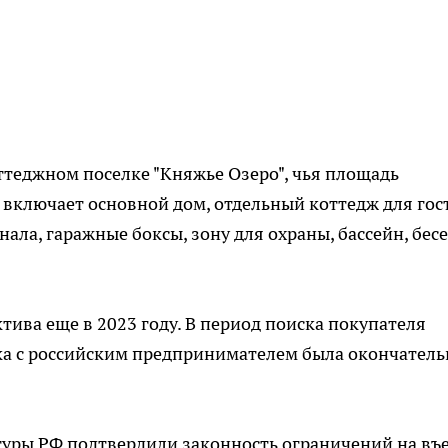
оттеджном поселке "Княжье Озеро", чья площадь
а включает основной дом, отдельный коттедж для гос
ла, гаражные боксы, зону для охраны, бассейн, бес
тива еще в 2023 году. В период поиска покупателя
лка с российским предпринимателем была окончатель
уры РФ подтвердили законность ограничений на въ