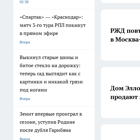
02:30
«Спартак» — «Краснодар»:
матч 3‑го тура РПЛ покажут
РЖД повт
в прямом эфире
в Москва
Вчера
Выкинул старые шины и
битое стекло на дорожку:
теперь сад выглядит как с
картинки и никакой грязи
Дом Элло
под ногами
продают 
Вчера
Зенит впервые проиграл в
сезоне, уступив Родине
после дубля Гарибяна
Вчера