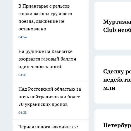
В Приангарье с рельсов
сошли вагоны грузового
Муртазаа
поезда, движение не
остановлено
Club нео
04:54
На руднике на Камчатке
взорвался газовый баллон
один человек погиб
Сделку р
04:41
недейств
млн
Над Ростовской областью за
ночь нейтрализовали более
70 украинских дронов
04:28
Петербур
Черная полоса закончится: