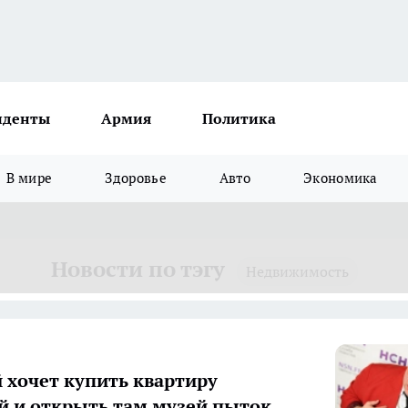
иденты
Армия
Политика
В мире
Здоровье
Авто
Экономика
Новости по тэгу
Недвижимость
 хочет купить квартиру
й и открыть там музей пыток