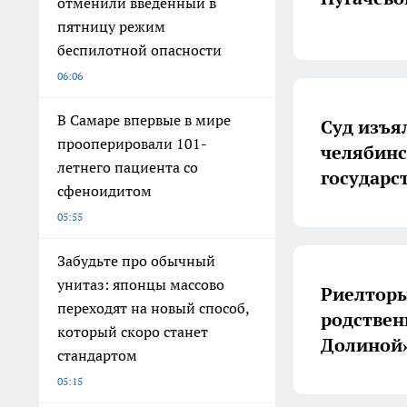
отменили введенный в
пятницу режим
беспилотной опасности
06:06
В Самаре впервые в мире
Суд изъя
прооперировали 101-
челябинс
летнего пациента со
государс
сфеноидитом
05:55
Забудьте про обычный
унитаз: японцы массово
Риелторы
переходят на новый способ,
родствен
который скоро станет
Долиной
стандартом
05:15