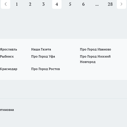
1
2
3
4
5
6
...
28
 Ярославль
Наша Газета
Про Город Иваново
 Рыбинск
Про Город Уфа
Про Город Нижний
Новгород
 Краснодар
Про Город Ростов
нтиновна