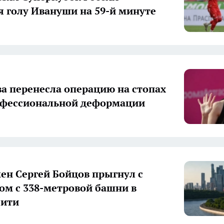
я голу Ивануши на 59-й минуте
а перенесла операцию на стопах
офессиональной деформации
ен Сергей Бойцов прыгнул с
м с 338-метровой башни в
Сити