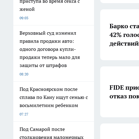
приступа во время секса с
женой
09:03
Барко ст
Верховный суд изменил
42% голо
правила продажи авто:
действий
одного договора купли-
продажи теперь мало для
защиты от штрафов
08:20
FIDE при
Под Красноярском после
отказ по
сплава по Кану ищут семью с
восьмилетним ребенком
07:27
Под Самарой после
столкновения маломерных