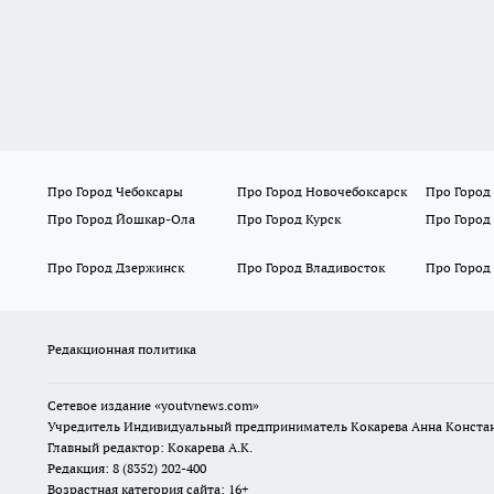
Про Город Чебоксары
Про Город Новочебоксарск
Про Город
Про Город Йошкар-Ола
Про Город Курск
Про Город
Про Город Дзержинск
Про Город Владивосток
Про Город
Редакционная политика
Сетевое издание
«youtvnews.com»
Учредитель Индивидуальный предприниматель Кокарева Анна Конста
Главный редактор: Кокарева А.К.
Редакция: 8 (8352) 202-400
Возрастная категория сайта: 16+