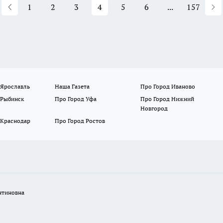
1
2
3
4
5
6
...
157
 Ярославль
Наша Газета
Про Город Иваново
 Рыбинск
Про Город Уфа
Про Город Нижний
Новгород
 Краснодар
Про Город Ростов
нтиновна