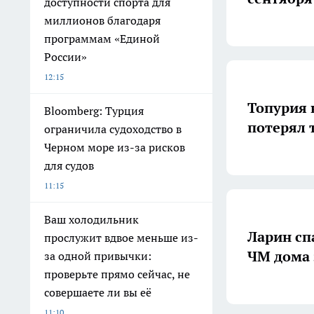
доступности спорта для
миллионов благодаря
программам «Единой
России»
12:15
Топурия 
Bloomberg: Турция
потерял 
ограничила судоходство в
Черном море из-за рисков
для судов
11:15
Ваш холодильник
Ларин сп
прослужит вдвое меньше из-
ЧМ дома 
за одной привычки:
проверьте прямо сейчас, не
совершаете ли вы её
11:10