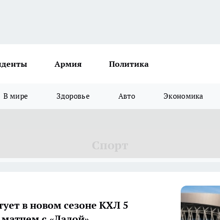
иденты
Армия
Политика
В мире
Здоровье
Авто
Экономика
Спорт
тует в новом сезоне КХЛ 5
 матчем с «Ладой»