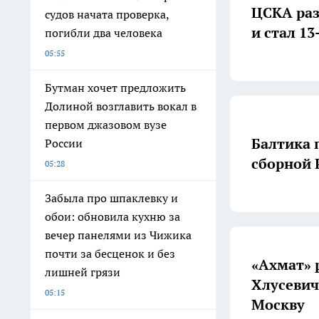
ЦСКА раз
судов начата проверка,
и стал 1
погибли два человека
05:55
Бутман хочет предложить
Долиной возглавить вокал в
первом джазовом вузе
Балтика 
России
сборной 
05:28
Забыла про шпаклевку и
обои: обновила кухню за
вечер панелями из Чижика
почти за бесценок и без
«Ахмат» 
лишней грязи
Хлусевич
05:15
Москву