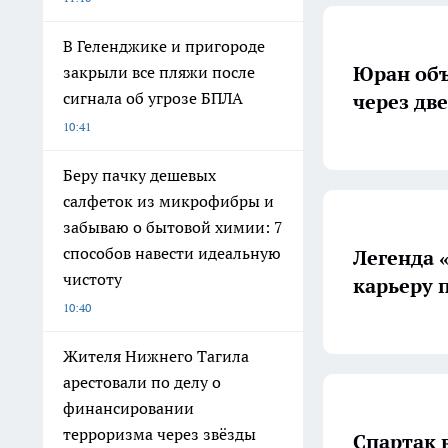
В Геленджике и пригороде
Юран объ
закрыли все пляжи после
сигнала об угрозе БПЛА
через дв
10:41
Беру пачку дешевых
салфеток из микрофибры и
забываю о бытовой химии: 7
способов навести идеальную
Легенда 
чистоту
карьеру 
10:40
Жителя Нижнего Тагила
арестовали по делу о
финансировании
терроризма через звёзды
Спартак 