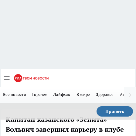
Все новости
Горячее
Лайфхак
В мире
Здоровье
Авто
Принять
Капитан казанского «Зенита»
Вольвич завершил карьеру в клубе