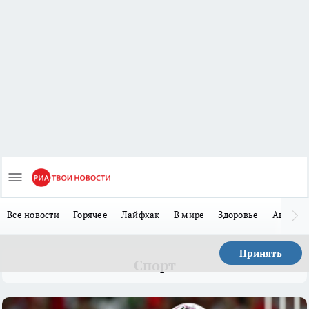
Все новости
Горячее
Лайфхак
В мире
Здоровье
Авто
Принять
Спорт