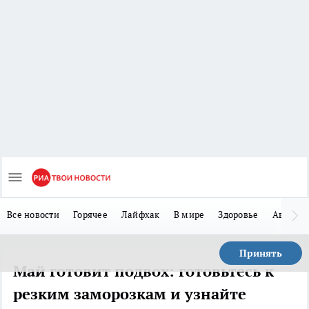
Все новости
Горячее
Лайфхак
В мире
Здоровье
Авто
Принять
Май готовит подвох: готовьтесь к
резким заморозкам и узнайте