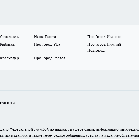
 Ярославль
Наша Газета
Про Город Иваново
 Рыбинск
Про Город Уфа
Про Город Нижний
Новгород
 Краснодар
Про Город Ростов
нтиновна
. выдано Федеральной службой по надзору в сфере связи, информационных тех
атных изданиях, а также теле- радиосообщениях ссылка на издание обязатель