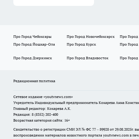
Про Город Чебоксары
Про Город Новочебоксарск
Про Город
Про Город Йошкар-Ола
Про Город Курск
Про Город
Про Город Дзержинск
Про Город Владивосток
Про Город
Редакционная политика
Сетевое издание
«youtvnews.com»
Учредитель Индивидуальный предприниматель Кокарева Анна Конста
Главный редактор: Кокарева А.К.
Редакция: 8 (8352) 202-400
Возрастная категория сайта: 16+
Свидетельство о регистрации СМИ ЭЛ № ФС 77 – 89928 от 29.08.2025г
воспроизведении материалов новостного портала youtvnews.com в печ