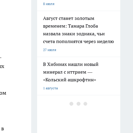
8 июля
Август станет золотым
временем: Тамара Глоба
назвала знаки зодиака, чьи
счета пополнятся через неделю
27 июля
-
В Хибинах нашли новый
ых
минерал с иттрием —
«Кольский ашкрофтин»
1 августа
том
Вселенная исполнит ваши
мечты в июле: Тамара Глоба
назвала знаки, чьи желания
начнут сбываться мгновенно
 в