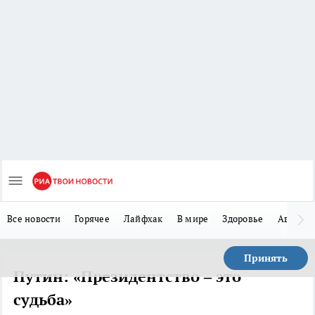
Все новости
Горячее
Лайфхак
В мире
Здоровье
Авто
Принять
Путин: «Президентство – это
судьба»