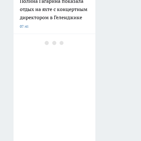
Полина Гагарина показала
отдых на яхте с концертным
директором в Геленджике
07:41
В Свердловской области
объявили режим
беспилотной опасности с
возможными
ограничениями связи
07:28
ФСБ сообщила о
предотвращении теракта на
объекте Росгвардии в
Приморье
07:16