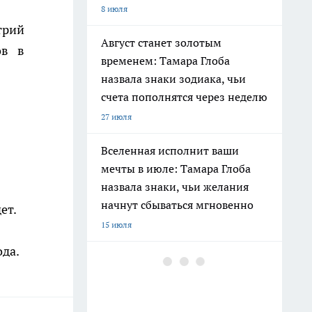
8 июля
трий
Август станет золотым
ов в
временем: Тамара Глоба
назвала знаки зодиака, чьи
счета пополнятся через неделю
27 июля
Вселенная исполнит ваши
мечты в июле: Тамара Глоба
назвала знаки, чьи желания
начнут сбываться мгновенно
ет.
15 июля
ода.