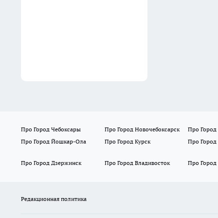
СК сообщил о 640 погибших
мирных жителях при
вторжении ВСУ в Курскую
область
06:40
Про Город Чебоксары
Про Город Новочебоксарск
Про Город
Про Город Йошкар-Ола
Про Город Курск
Про Город
Про Город Дзержинск
Про Город Владивосток
Про Город
Редакционная политика