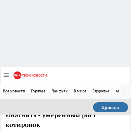
Все новости
Горячее
Лайфхак
В мире
Здоровье
Авто
Принять
«Магнит» - умеренный рост
котировок