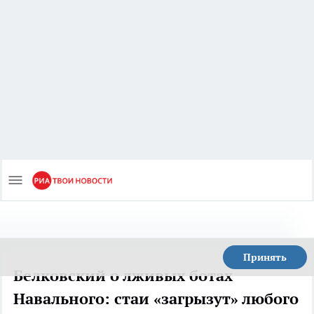
Принять
Белковский о лживых ботах
Навального: стаи «загрызут» любого