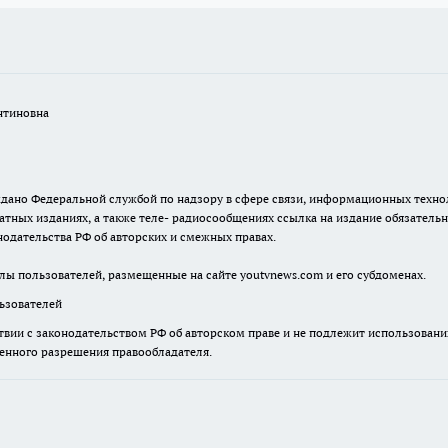
нтиновна
. выдано Федеральной службой по надзору в сфере связи, информационных тех
атных изданиях, а также теле- радиосообщениях ссылка на издание обязатель
одательства РФ об авторских и смежных правах.
лы пользователей, размещенные на сайте youtvnews.com и его субдоменах.
зователей
твии с законодательством РФ об авторском праве и не подлежит использовани
менного разрешения правообладателя.