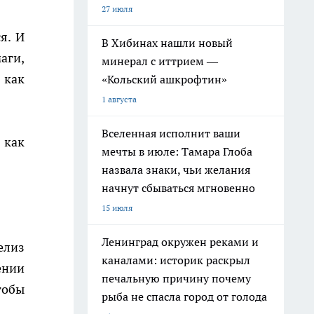
27 июля
я. И
В Хибинах нашли новый
аги,
минерал с иттрием —
 как
«Кольский ашкрофтин»
1 августа
Вселенная исполнит ваши
 как
мечты в июле: Тамара Глоба
назвала знаки, чьи желания
начнут сбываться мгновенно
15 июля
Ленинград окружен реками и
елиз
каналами: историк раскрыл
ении
печальную причину почему
тобы
рыба не спасла город от голода