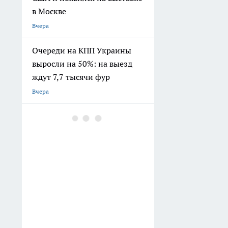
в Москве
Вчера
Очереди на КПП Украины
выросли на 50%: на выезд
ждут 7,7 тысячи фур
Вчера
Секрет богатого урожая
смородины кроется в одной
схеме: обрезаю ветки по
Мичурину и собираю ягоды
вёдрами
Вчера
У Новороссийска дрон
атаковал турецкий сухогруз,