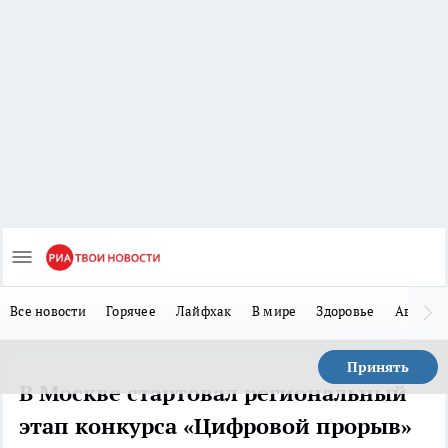
Все новости
Горячее
Лайфхак
В мире
Здоровье
Авто
Принять
В Москве стартовал региональный
этап конкурса «Цифровой прорыв»