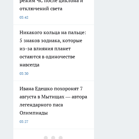
режим ЧС после циклона и
отключений света
03:42
Никакого кольца на пальце:
5 знаков зодиака, которые
из-за влияния планет
остаются в одиночестве
навсегда
03:30
Ивана Едешко похоронят 7
августа в Мытищах — автора
легендарного паса
Олимпиады
03:27
В Южно-Сахалинске ищут