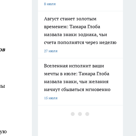
8 июля
Август станет золотым
временем: Тамара Глоба
назвала знаки зодиака, чьи
счета пополнятся через неделю
ов
27 июля
Вселенная исполнит ваши
мечты в июле: Тамара Глоба
назвала знаки, чьи желания
ны
начнут сбываться мгновенно
15 июля
Ленинград окружен реками и
каналами: историк раскрыл
печальную причину почему
кую