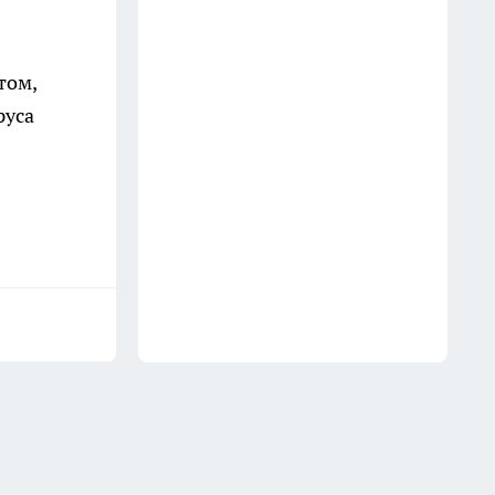
рыба не спасла город от голода
15 июля
том,
В Хибинах нашли новый
руса
минерал с иттрием —
«Кольский ашкрофтин»
1 августа