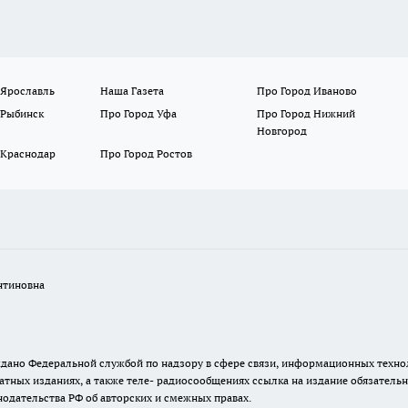
 Ярославль
Наша Газета
Про Город Иваново
 Рыбинск
Про Город Уфа
Про Город Нижний
Новгород
 Краснодар
Про Город Ростов
нтиновна
. выдано Федеральной службой по надзору в сфере связи, информационных тех
атных изданиях, а также теле- радиосообщениях ссылка на издание обязатель
одательства РФ об авторских и смежных правах.