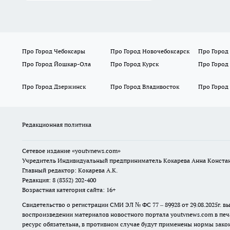
Про Город Чебоксары
Про Город Новочебоксарск
Про Город
Про Город Йошкар-Ола
Про Город Курск
Про Город
Про Город Дзержинск
Про Город Владивосток
Про Город
Редакционная политика
Сетевое издание
«youtvnews.com»
Учредитель Индивидуальный предприниматель Кокарева Анна Конста
Главный редактор: Кокарева А.К.
Редакция: 8 (8352) 202-400
Возрастная категория сайта: 16+
Свидетельство о регистрации СМИ ЭЛ № ФС 77 – 89928 от 29.08.2025г
воспроизведении материалов новостного портала youtvnews.com в печ
ресурс обязательна, в противном случае будут применены нормы закон