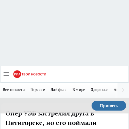
Все новости
Горячее
Лайфхак
В мире
Здоровье
Авто
Принять
Опер УЭБ застрелил друга в
Пятигорске, но его поймали