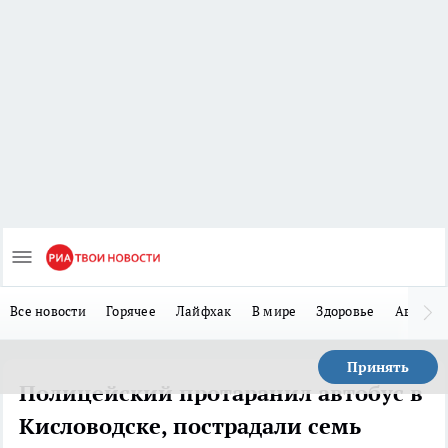
Все новости
Горячее
Лайфхак
В мире
Здоровье
Авто
Принять
Полицейский протаранил автобус в
Кисловодске, пострадали семь