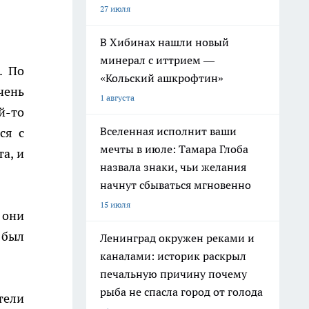
27 июля
В Хибинах нашли новый
минерал с иттрием —
. По
«Кольский ашкрофтин»
чень
1 августа
й-то
Вселенная исполнит ваши
ся с
мечты в июле: Тамара Глоба
а, и
назвала знаки, чьи желания
начнут сбываться мгновенно
15 июля
 они
 был
Ленинград окружен реками и
каналами: историк раскрыл
печальную причину почему
рыба не спасла город от голода
тели