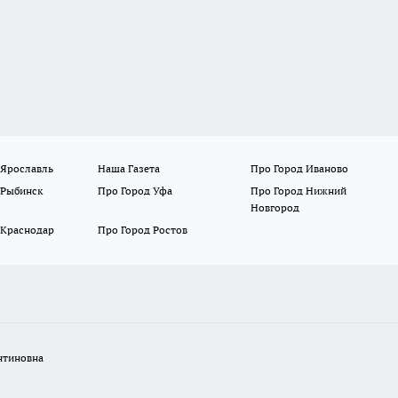
 Ярославль
Наша Газета
Про Город Иваново
 Рыбинск
Про Город Уфа
Про Город Нижний
Новгород
 Краснодар
Про Город Ростов
нтиновна