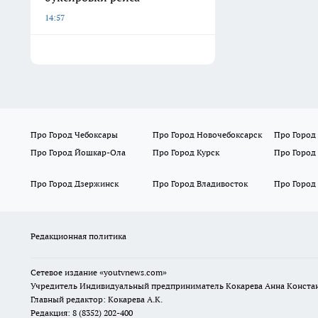
14:57
Про Город Чебоксары
Про Город Новочебоксарск
Про Город
Про Город Йошкар-Ола
Про Город Курск
Про Город
Про Город Дзержинск
Про Город Владивосток
Про Город
Редакционная политика
Сетевое издание
«youtvnews.com»
Учредитель Индивидуальный предприниматель Кокарева Анна Конста
Главный редактор: Кокарева А.К.
Редакция: 8 (8352) 202-400