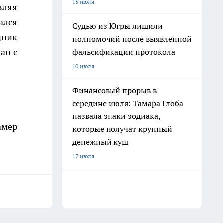
15 июля
вляя
ался
Судью из Югры лишили
дник
полномочий после выявленной
ан с
фальсификации протокола
10 июля
Финансовый прорыв в
середине июля: Тамара Глоба
назвала знаки зодиака,
амер
которые получат крупный
денежный куш
17 июля