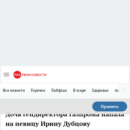
Все новости
Горячее
Лайфхак
В мире
Здоровье
Авто
Принять
Дочь гендиректора Газпрома напала
на певицу Ирину Дубцову