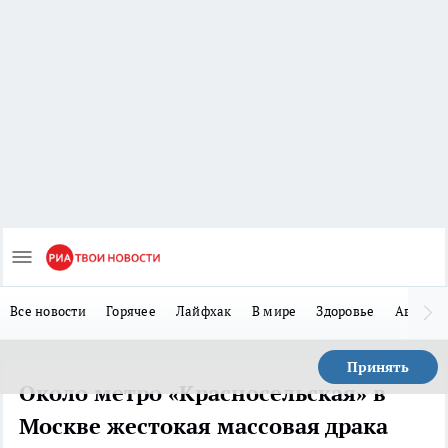
Все новости
Горячее
Лайфхак
В мире
Здоровье
Авто
Принять
Около метро «Красносельская» в
Москве жестокая массовая драка