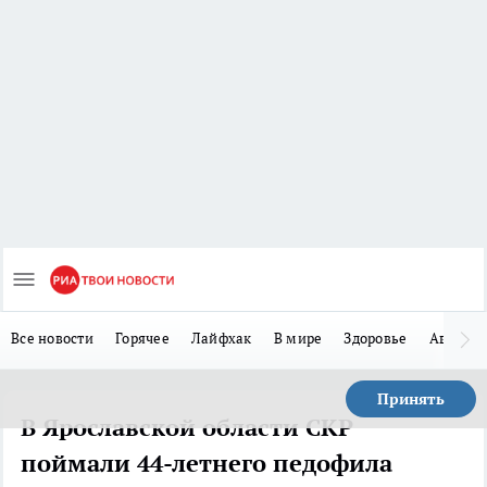
Все новости
Горячее
Лайфхак
В мире
Здоровье
Авто
Принять
В Ярославской области СКР
поймали 44-летнего педофила