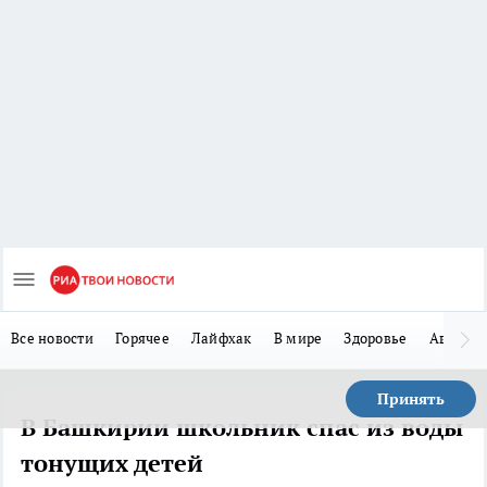
Все новости
Горячее
Лайфхак
В мире
Здоровье
Авто
Принять
В Башкирии школьник спас из воды
тонущих детей