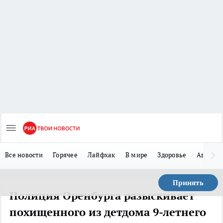
Все новости
Горячее
Лайфхак
В мире
Здоровье
Авто
Принять
Полиция Оренбурга разыскивает
похищенного из детдома 9-летнего