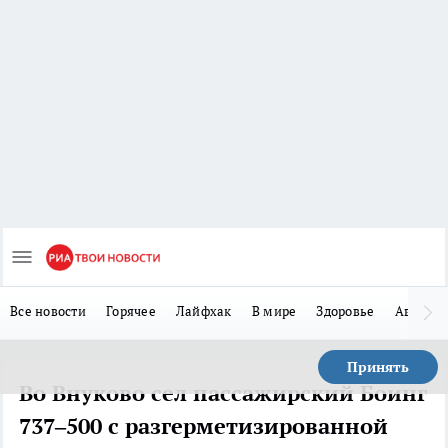
Все новости
Горячее
Лайфхак
В мире
Здоровье
Авто
Принять
Во Внуково сел пассажирский Боинг
737–500 с разгерметизированной