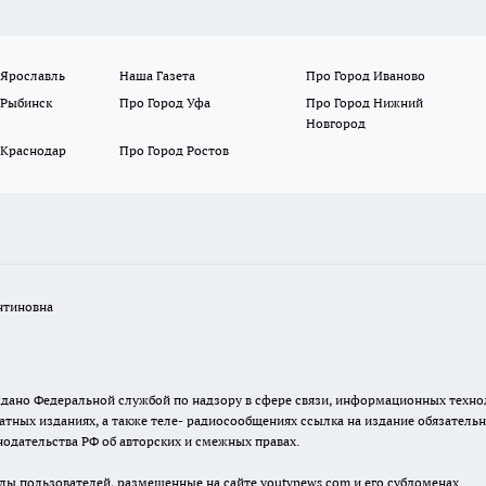
 Ярославль
Наша Газета
Про Город Иваново
 Рыбинск
Про Город Уфа
Про Город Нижний
Новгород
 Краснодар
Про Город Ростов
нтиновна
. выдано Федеральной службой по надзору в сфере связи, информационных тех
атных изданиях, а также теле- радиосообщениях ссылка на издание обязатель
одательства РФ об авторских и смежных правах.
лы пользователей, размещенные на сайте youtvnews.com и его субдоменах.