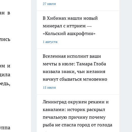
27 июля
ан в
В Хибинах нашли новый
минерал с иттрием —
«Кольский ашкрофтин»
лись
1 августа
Вселенная исполнит ваши
мечты в июле: Тамара Глоба
ом и
назвала знаки, чьи желания
дила
начнут сбываться мгновенно
едь,
15 июля
Ленинград окружен реками и
каналами: историк раскрыл
печальную причину почему
рыба не спасла город от голода
уппа