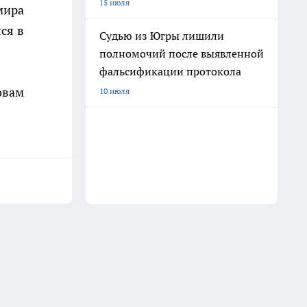
15 июля
мира
ся в
Судью из Югры лишили
полномочий после выявленной
фальсификации протокола
овам
10 июля