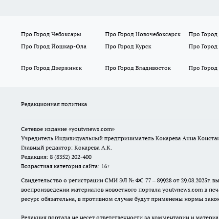
Про Город Чебоксары
Про Город Новочебоксарск
Про Город
Про Город Йошкар-Ола
Про Город Курск
Про Город
Про Город Дзержинск
Про Город Владивосток
Про Город
Редакционная политика
Сетевое издание
«youtvnews.com»
Учредитель Индивидуальный предприниматель Кокарева Анна Конста
Главный редактор: Кокарева А.К.
Редакция: 8 (8352) 202-400
Возрастная категория сайта: 16+
Свидетельство о регистрации СМИ ЭЛ № ФС 77 – 89928 от 29.08.2025г
воспроизведении материалов новостного портала youtvnews.com в печ
ресурс обязательна, в противном случае будут применены нормы закон
Редакция портала не несет ответственности за комментарии и материа