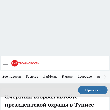
Все новости
Горячее
Лайфхак
В мире
Здоровье
Авто
Принять
Смертник взорвал автобус
президентской охраны в Тунисе