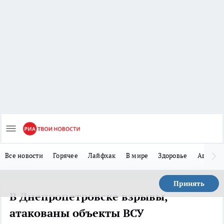
Все новости
Горячее
Лайфхак
В мире
Здоровье
Авто
Принять
В Днепропетровске взрывы,
атакованы объекты ВСУ