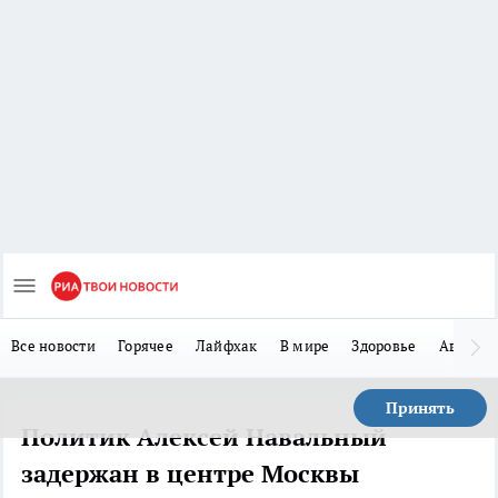
Все новости
Горячее
Лайфхак
В мире
Здоровье
Авто
Принять
Политик Алексей Навальный
задержан в центре Москвы