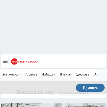
Все новости
Горячее
Лайфхак
В мире
Здоровье
Авто
Принять
Новости по тэгу
Скорая помощь