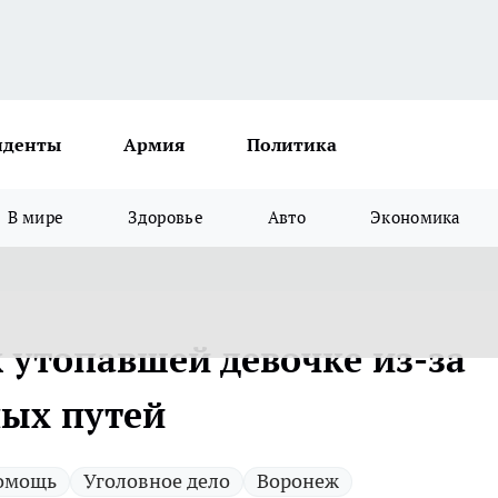
иденты
Армия
Политика
В мире
Здоровье
Авто
Экономика
 утопавшей девочке из-за
ных путей
омощь
Уголовное дело
Воронеж