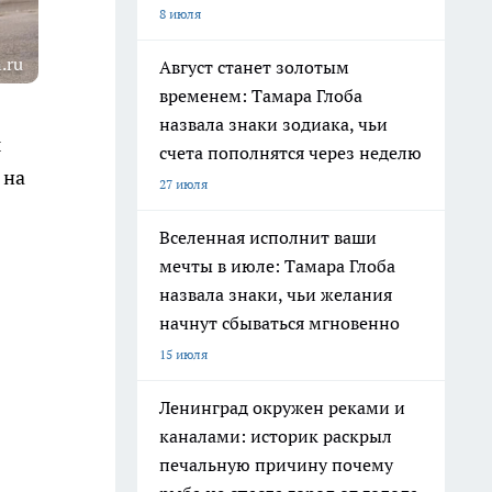
8 июля
.ru
Август станет золотым
временем: Тамара Глоба
назвала знаки зодиака, чьи
ы
счета пополнятся через неделю
 на
27 июля
Вселенная исполнит ваши
мечты в июле: Тамара Глоба
назвала знаки, чьи желания
начнут сбываться мгновенно
15 июля
Ленинград окружен реками и
каналами: историк раскрыл
печальную причину почему