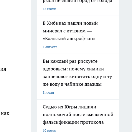
рыба не спасла город от голода
15 июля
В Хибинах нашли новый
минерал с иттрием —
«Кольский ашкрофтин»
1 августа
Вы каждый раз рискуете
вия
здоровьем: почему химики
запрещают кипятить одну и ту
же воду в чайнике дважды
8 июля
Судью из Югры лишили
 как
полномочий после выявленной
фальсификации протокола
10 июля