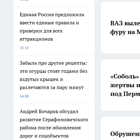
Единая Россия предложила
ВАЗ выле
ввести единые правила и
проверки для всех
фуру на 
аттракционов
15:15
Забыла про другие рецепты:
эти огурцы стоят годами без
«Соболь»
вздутых крышек и
жертвы и
разлетаются за пару минут
под Пер
14:50
Андрей Бочаров обсудил
развитие Серафимовичского
района после обновления
Обрушени
дорог и соцобъектов