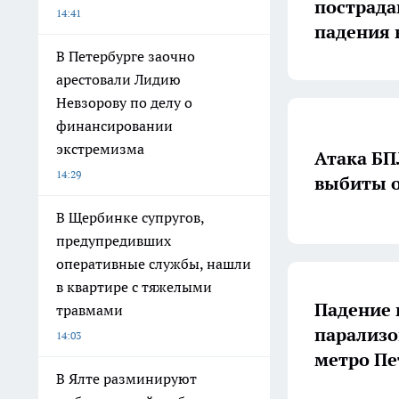
пострада
14:41
падения 
В Петербурге заочно
арестовали Лидию
Невзорову по делу о
финансировании
экстремизма
Атака БП
14:29
выбиты о
В Щербинке супругов,
предупредивших
оперативные службы, нашли
в квартире с тяжелыми
Падение 
травмами
парализо
14:03
метро Пе
В Ялте разминируют