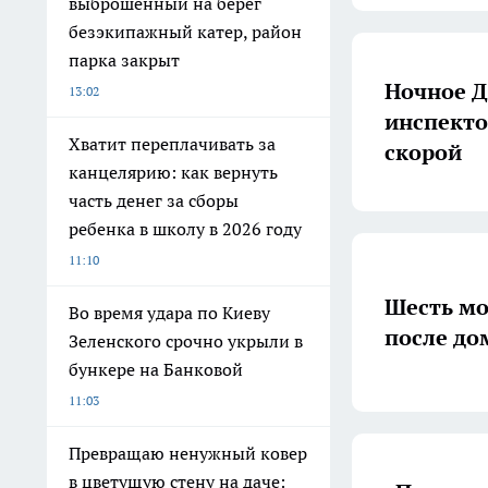
выброшенный на берег
безэкипажный катер, район
парка закрыт
Ночное Д
13:02
инспекто
Хватит переплачивать за
скорой
канцелярию: как вернуть
часть денег за сборы
ребенка в школу в 2026 году
11:10
Шесть мо
Во время удара по Киеву
после до
Зеленского срочно укрыли в
бункере на Банковой
11:03
Превращаю ненужный ковер
в цветущую стену на даче: