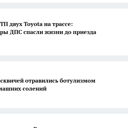
ТП двух Toyota на трассе:
ры ДПС спасли жизни до приезда
сквичей отравились ботулизмом
машних солений