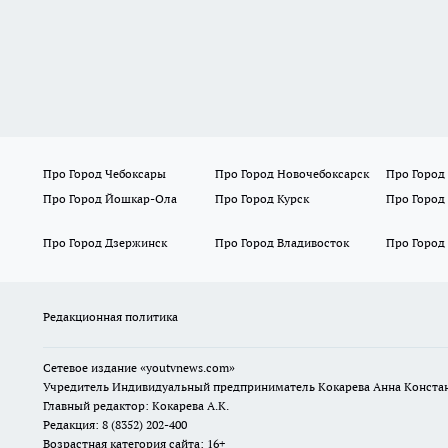
Про Город Чебоксары
Про Город Новочебоксарск
Про Город
Про Город Йошкар-Ола
Про Город Курск
Про Город
Про Город Дзержинск
Про Город Владивосток
Про Город
Редакционная политика
Сетевое издание
«youtvnews.com»
Учредитель Индивидуальный предприниматель Кокарева Анна Конста
Главный редактор: Кокарева А.К.
Редакция: 8 (8352) 202-400
Возрастная категория сайта: 16+