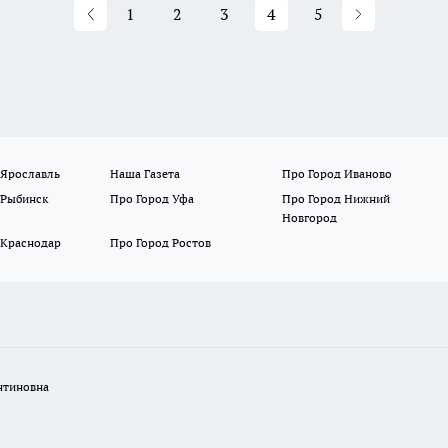
1
2
3
4
5
 Ярославль
Наша Газета
Про Город Иваново
 Рыбинск
Про Город Уфа
Про Город Нижний
Новгород
 Краснодар
Про Город Ростов
нтиновна