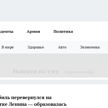
иденты
Армия
Политика
В мире
Здоровье
Авто
Экономика
Новости по тэгу
Скорая помощь
иль перевернулся на
тке Ленина — образовалась