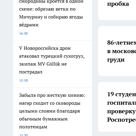
смородины кроется в одной
пробка
схеме: обрезаю ветки по
Мичурину и собираю ягоды
вёдрами
16:50
86-летне
У Новороссийска дрон
в москов
атаковал турецкий сухогруз,
груди
экипаж MV Güllük не
пострадал
15:59
19 студе
Забыла про жесткую химию:
госпитал
нагар сходит со сковороды
проверку
целыми слоями благодаря
Роспотре
обычным бумажным
полотенцам
15:30