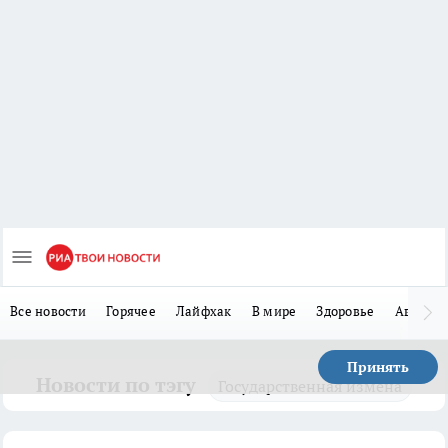
Все новости
Горячее
Лайфхак
В мире
Здоровье
Авто
Принять
Новости по тэгу
Государственная измена