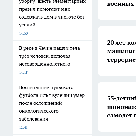
уборку: шесть элементарных
военных
правил помогают мне
содержать дом в чистоте без
усилий
14:50
20 лет к
В реке в Чечне нашли тела
машинист
трёх человек, включая
террорис
несовершеннолетнего
14:15
Воспитанник тульского
футбола Илья Кулешин умер
55-летни
после осложнений
шпионаж 
онкологического
самолет 
заболевания
12:41