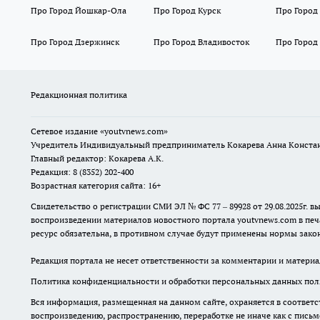
Про Город Йошкар-Ола
Про Город Курск
Про Город
Про Город Дзержинск
Про Город Владивосток
Про Город
Редакционная политика
Сетевое издание
«youtvnews.com»
Учредитель Индивидуальный предприниматель Кокарева Анна Конста
Главный редактор: Кокарева А.К.
Редакция: 8 (8352) 202-400
Возрастная категория сайта: 16+
Свидетельство о регистрации СМИ ЭЛ № ФС 77 – 89928 от 29.08.2025г
воспроизведении материалов новостного портала youtvnews.com в печ
ресурс обязательна, в противном случае будут применены нормы закон
Редакция портала не несет ответственности за комментарии и материа
Политика конфиденциальности и обработки персональных данных поль
Вся информация, размещенная на данном сайте, охраняется в соответс
воспроизведению, распространению, переработке не иначе как с пись