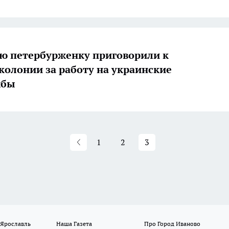
ю петербурженку приговорили к
 колонии за работу на украинские
жбы
1
2
3
 Ярославль
Наша Газета
Про Город Иваново