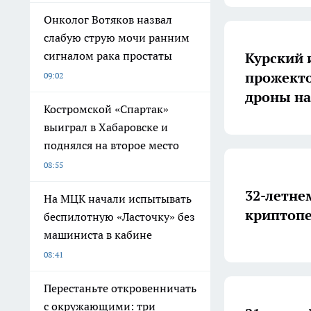
Онколог Вотяков назвал
слабую струю мочи ранним
сигналом рака простаты
Курский 
прожекто
09:02
дроны на
Костромской «Спартак»
выиграл в Хабаровске и
поднялся на второе место
08:55
32-летне
На МЦК начали испытывать
криптопе
беспилотную «Ласточку» без
машиниста в кабине
08:41
Перестаньте откровенничать
с окружающими: три