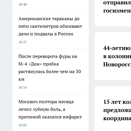
отправил
10:40
госизмен
Американские тараканы до
пяти сантиметров обживают
дачи и подвалы в России
10:27
44-летню
в колони
После переворота фуры на
Новоросс
М-4 «Дон» пробка
растянулась более чем на 30
км
10:14
15 лет к
Москвич полтора месяца
предложи
лечил зубную боль, а
причиной оказался инфаркт
координа
10:02