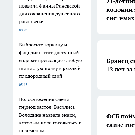
21-летни
правила Фаины Раневской
колонии 
для сохранения душевного
системах
равновесия
08:20
Выбросьте горчицу и
фацелию: этот доступный
Брянец с
сидерат превращает любую
глинистую почву в рыхлый
12 лет за
плодородный слой
05:15
Полоса везения сменит
период застоя: Василиса
Володина назвала знаки,
ФСБ пойм
которым пора готовиться к
сливе го
переменам