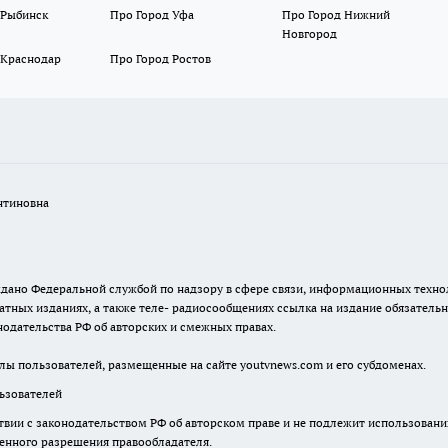
 Рыбинск
Про Город Уфа
Про Город Нижний
Новгород
 Краснодар
Про Город Ростов
нтиновна
. выдано Федеральной службой по надзору в сфере связи, информационных тех
атных изданиях, а также теле- радиосообщениях ссылка на издание обязатель
одательства РФ об авторских и смежных правах.
лы пользователей, размещенные на сайте youtvnews.com и его субдоменах.
зователей
твии с законодательством РФ об авторском праве и не подлежит использовани
менного разрешения правообладателя.