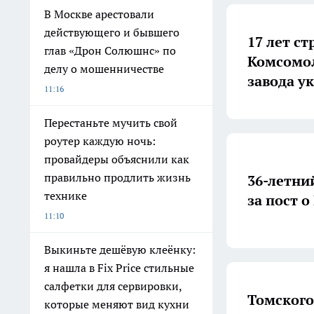
В Москве арестовали
действующего и бывшего
17 лет с
глав «Дрон Солюшнс» по
Комсомол
делу о мошенничестве
завода у
11:16
Перестаньте мучить свой
роутер каждую ночь:
провайдеры объяснили как
правильно продлить жизнь
36-летни
технике
за пост 
11:10
Выкиньте дешёвую клеёнку:
я нашла в Fix Price стильные
салфетки для сервировки,
Томского
которые меняют вид кухни