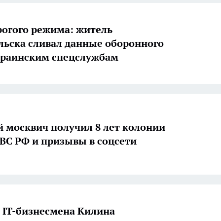
трогого режима: житель
ьска сливал данные оборонного
краинским спецслужбам
й москвич получил 8 лет колонии
о ВС РФ и призывы в соцсети
 IT-бизнесмена Килина