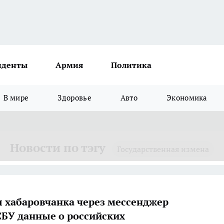
иденты
Армия
Политика
В мире
Здоровье
Авто
Экономика
Новости по тэгу
Государственная измена
я хабаровчанка через мессенджер
СБУ данные о российских